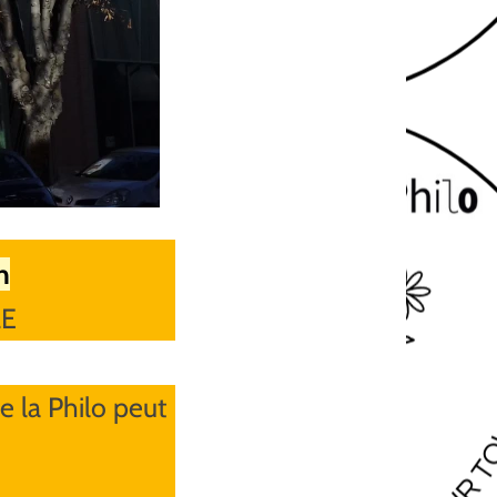
h
LE
 la Philo peut