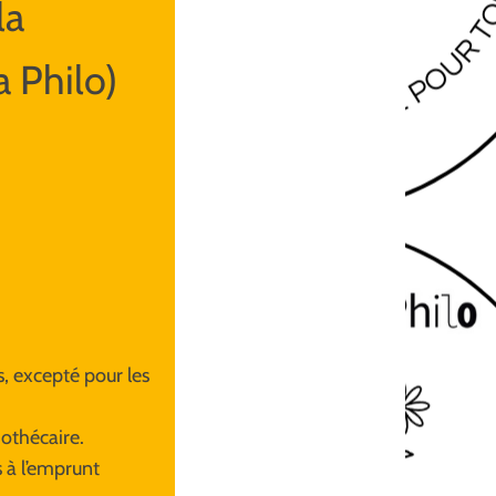
la
 Philo)
s, excepté pour les
iothécaire.
s à l’emprunt