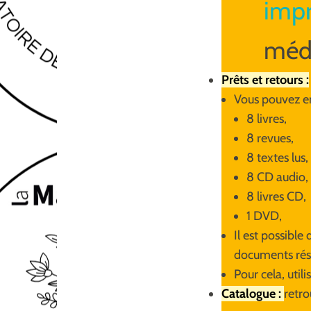
imp
médi
Prêts et retours :
Vous pouvez e
8 livres,
8 revues,
8 textes lus,
8 CD audio,
8 livres CD,
1 DVD,
Il est possibl
documents réser
Pour cela, util
Catalogue :
retro