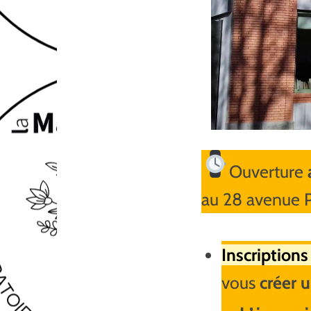
Ouverture
au 28 avenue 
Inscriptions 
vous
créer 