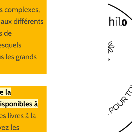
us complexes,
t aux différents
es de
esquels
us les grands
e la
isponibles à
 livres à la
vez les