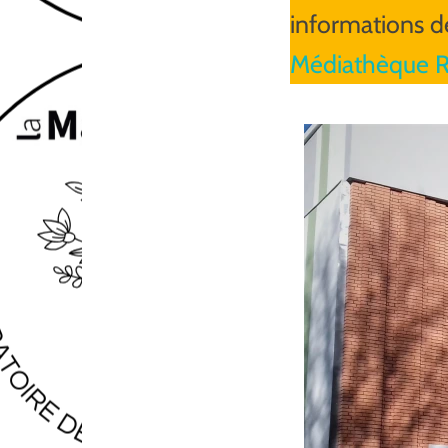
informations d
Médiathèque R