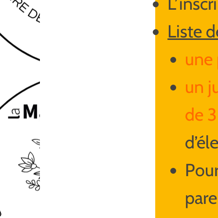
L’inscr
Liste d
une 
un j
de 3
d’éle
Pour
pare