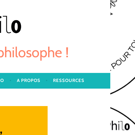
 philosophe !
LO
A PROPOS
RESSOURCES
,