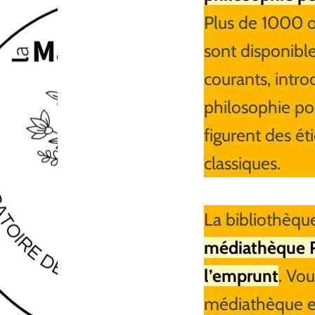
Plus de 1000 o
sont disponibles
courants, intro
philosophie po
figurent des ét
classiques.
La bibliothèqu
médiathèque 
l’emprunt
. Vo
médiathèque et 