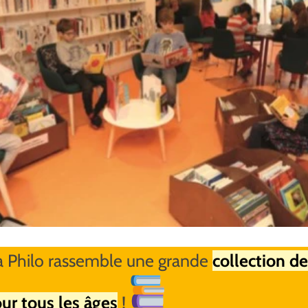
a Philo rassemble une grande
collection de
ur tous les âges
!