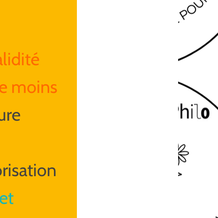
lidité
 de moins
ure
risation
et