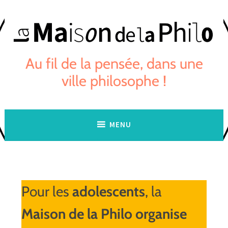
Skip
to
content
Au fil de la pensée, dans une
ville philosophe !
MENU
Pour les
adolescents
, la
Maison de la Philo organise