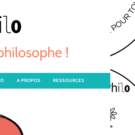
 philosophe !
LO
A PROPOS
RESSOURCES