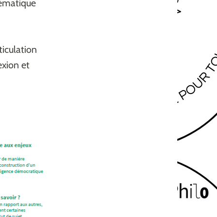
lématique
ticulation
exion et