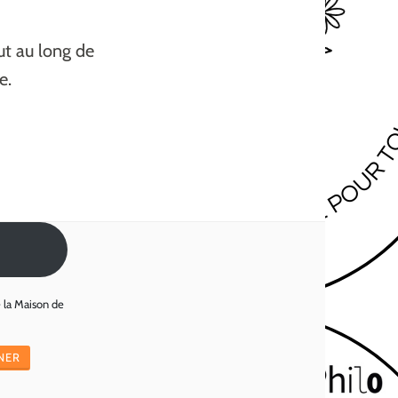
ut au long de
e.
e la Maison de