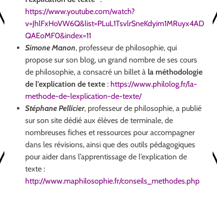
https://www.youtube.com/watch?
v=JhlFxHoVW6Q&list=PLuL1TsvlrSneKdyim1MRuyx4AD
QAEoMF0&index=11
Simone Manon
, professeur de philosophie, qui
propose sur son blog, un grand nombre de ses cours
de philosophie, a consacré u
n billet à
la méthodologie
de
l’explication de texte
:
https://www.philolog.fr/la-
methode-de-lexplication-de-texte/
Stéphane Pellicier
, professeur de philosophie, a publié
sur son site dédié aux élèves de terminale,
de
nombreuses fiches
et
ressources pour accompagner
dans les révisions, ainsi que
des
outils pédagogiques
pour aider dans l’apprentissage de l’explication de
texte :
http://www.maphilosophie.fr/conseils_methodes.php