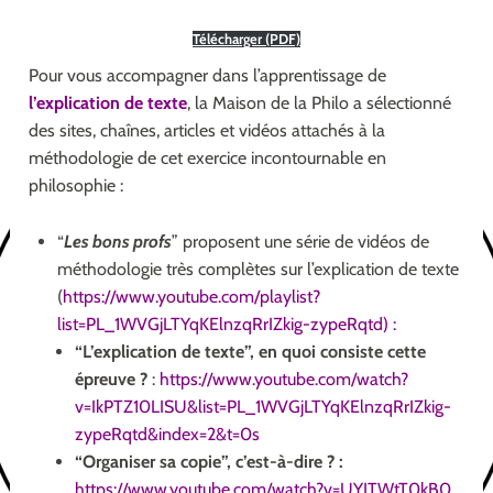
Télécharger (PDF)
Pour vous accompagner dans l’apprentissage de
l’explication de texte
, la Maison de la Philo a sélectionné
des sites, chaînes, articles et vidéos attachés à la
méthodologie de cet exercice incontournable en
philosophie :
“
Les bons profs
” proposent une série de vidéos de
méthodologie très complètes sur
l’explication de texte
(
https://www.youtube.com/playlist?
list=PL_1WVGjLTYqKElnzqRrIZkig-zypeRqtd
) :
“L’explication de texte”, en quoi consiste cette
épreuve ?
:
https://www.youtube.com/watch?
v=IkPTZ10LISU&list=PL_1WVGjLTYqKElnzqRrIZkig-
zypeRqtd&index=2&t=0s
“Organiser sa copie”, c’est-à-dire ? :
https://www.youtube.com/watch?v=UYITWtT0kB0