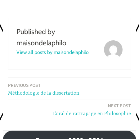
Published by
maisondelaphilo
View all posts by maisondelaphilo
PREVIOUS POST
Post
Méthodologie de la dissertation
navigation
NEXT POST
L’oral de rattrapage en Philosophie