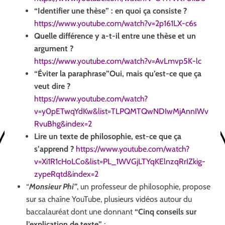
“Identifier une thèse” : en quoi ça consiste ?
https://www.youtube.com/watch?v=2p161LX-c6s
Quelle différence y a-t-il entre une thèse et un
argument ?
https://www.youtube.com/watch?v=AvLmvp5K-lc
“Éviter la paraphrase”
Oui, mais qu’est-ce que ça
veut dire ?
https://www.youtube.com/watch?
v=y0pETwqYdKw&list=TLPQMTQwNDIwMjAnnIWv
RvuBhg&index=2
Lire un texte de philosophie, est-ce que ça
s’apprend ?
https://www.youtube.com/watch?
v=Xi1R1cHoLCo&list=PL_1WVGjLTYqKElnzqRrIZkig-
zypeRqtd&index=2
“
Monsieur Phi”
, un professeur de philosophie, propose
sur sa chaîne YouTube, plusieurs vidéos autour du
baccalauréat dont une donnant
“
Cinq conseils sur
l’explication de texte”
: