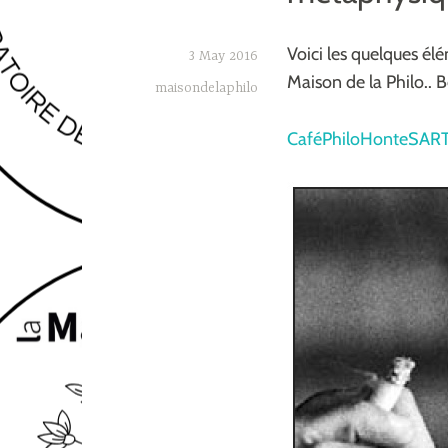
Voici les quelques él
3 May 2016
Maison de la Philo.. 
maisondelaphilo
CaféPhiloHonteSAR