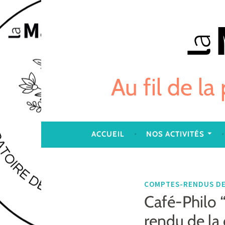
Skip
to
content
Au fil de la
ACCUEIL
NOS ACTIVITÉS
COMPTES-RENDUS DE
Café-Philo 
rendu de la 