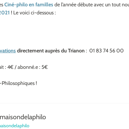
es
Ciné-philo en familles
de l’année débute avec un tout n
2021
! Le voici ci-dessous :
rvations
directement auprès du Trianon
:
01 83 74 56 00
uit : 4€ / abonné.e : 5€
Philosophiques !
maisondelaphilo
maisondelaphilo