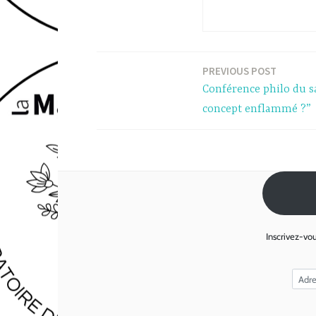
PREVIOUS POST
Post
Conférence philo du s
navigation
concept enflammé ?”
Inscrivez-vou