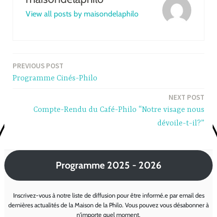
View all posts by maisondelaphilo
PREVIOUS POST
Post
Programme Cinés-Philo
navigation
NEXT POST
Compte-Rendu du Café-Philo “Notre visage nous
dévoile-t-il?”
Programme 2025 - 2026
Inscrivez-vous à notre liste de diffusion pour être informé.e par email des
dernières actualités de la Maison de la Philo. Vous pouvez vous désabonner à
n'importe quel moment.