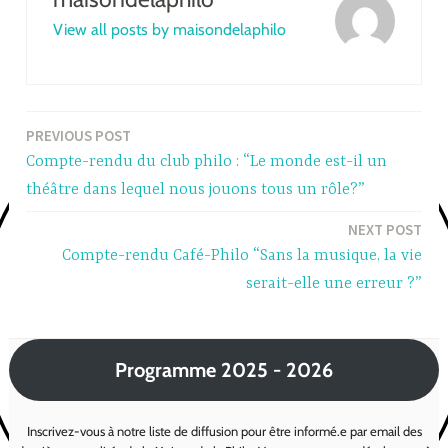
View all posts by maisondelaphilo
PREVIOUS POST
Post
Compte-rendu du club philo : “Le monde est-il un
navigation
théâtre dans lequel nous jouons tous un rôle?”
NEXT POST
Compte-rendu Café-Philo “Sans la musique, la vie
serait-elle une erreur ?”
Programme 2025 - 2026
Inscrivez-vous à notre liste de diffusion pour être informé.e par email des