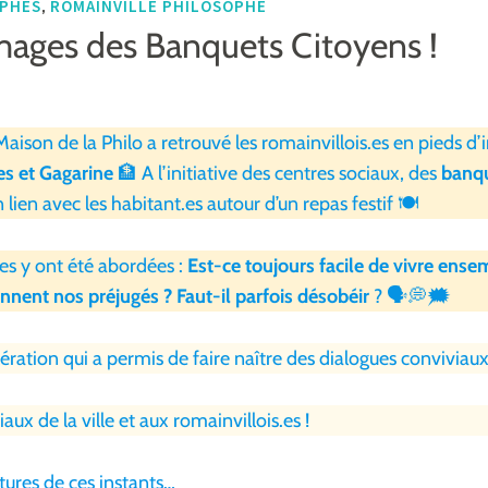
,
OPHES
ROMAINVILLE PHILOSOPHE
mages des Banquets Citoyens !
a Maison de la Philo a retrouvé les romainvillois.es en pieds
s et Gagarine
🏦 A l’initiative des centres sociaux, des
banqu
 lien avec les habitant.es autour d’un repas festif 🍽
es y ont été abordées :
Est-ce toujours facile de vivre ens
nnent nos préjugés ? Faut-il parfois désobéir
? 🗣💭🗯
ation qui a permis de faire naître des dialogues conviviaux
aux de la ville et aux romainvillois.es !
tures de ces instants…