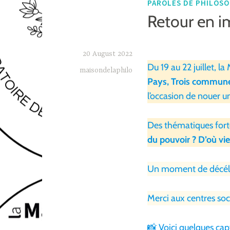
PAROLES DE PHILOS
Retour en i
20 August 2022
Du 19 au 22 juillet, l
maisondelaphilo
Pays, Trois commune
l’occasion de nouer un
Des thématiques fort
du pouvoir ? D’où vie
Un moment de décélér
Merci aux centres soci
📸 Voici quelques cap