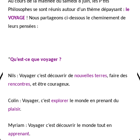
Au cours de la matinée du samedi 8 juin, les P’tits
Philosophes se sont réunis autour d’un thème dépaysant :
le
VOYAGE
! Nous partageons ci-dessous le cheminement de
leurs pensées :
“
Qu’est-ce que voyager ?
Nils : Voyager c’est
découvrir
de
nouvelles
terres
, faire des
rencontres
, et être courageux.
Colin : Voyager, c’est
explorer
le monde en prenant du
plaisir
.
Myriam : Voyager c’est découvrir le monde tout en
apprenant
.