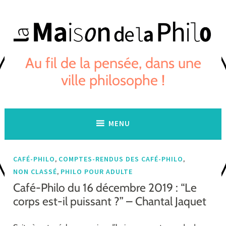
Skip
to
content
Au fil de la pensée, dans une
ville philosophe !
MENU
,
,
CAFÉ-PHILO
COMPTES-RENDUS DES CAFÉ-PHILO
,
NON CLASSÉ
PHILO POUR ADULTE
Café-Philo du 16 décembre 2019 : “Le
corps est-il puissant ?” – Chantal Jaquet