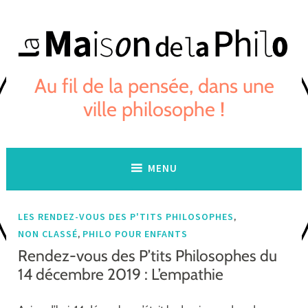
Skip
to
content
Au fil de la pensée, dans une
ville philosophe !
MENU
,
LES RENDEZ-VOUS DES P'TITS PHILOSOPHES
,
NON CLASSÉ
PHILO POUR ENFANTS
Rendez-vous des P’tits Philosophes du
14 décembre 2019 : L’empathie