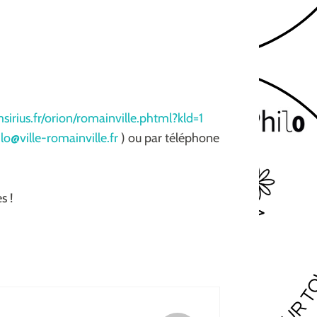
irius.fr/orion/romainville.phtml?kld=1
o@ville-romainville.fr
) ou par téléphone
s !