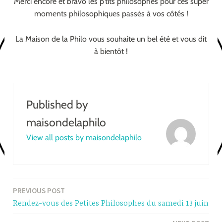
Merci encore et bravo les p’tits philosophes pour ces super
moments philosophiques passés à vos côtés !
La Maison de la Philo vous souhaite un bel été et vous dit
à bientôt !
Published by
maisondelaphilo
View all posts by maisondelaphilo
PREVIOUS POST
Post
Rendez-vous des Petites Philosophes du samedi 13 juin
navigation