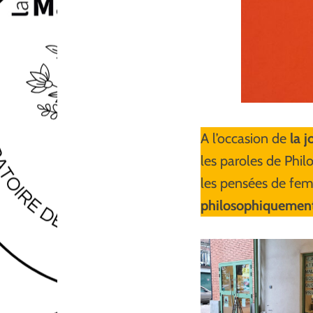
A l’occasion de
la 
les paroles de Phil
les pensées de femm
philosophiquemen