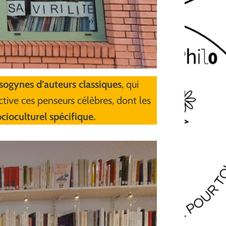
sogynes d’auteurs classiques
, qui
ective ces penseurs célèbres, dont les
cioculturel spécifique.