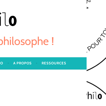
 philosophe !
LO
A PROPOS
RESSOURCES