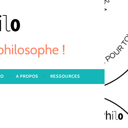
 philosophe !
LO
A PROPOS
RESSOURCES