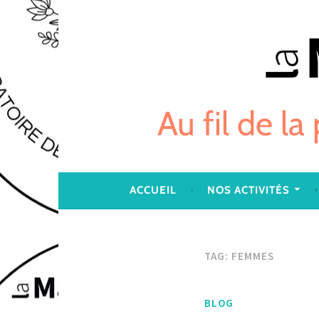
Skip
to
content
Au fil de la
ACCUEIL
NOS ACTIVITÉS
TAG:
FEMMES
BLOG