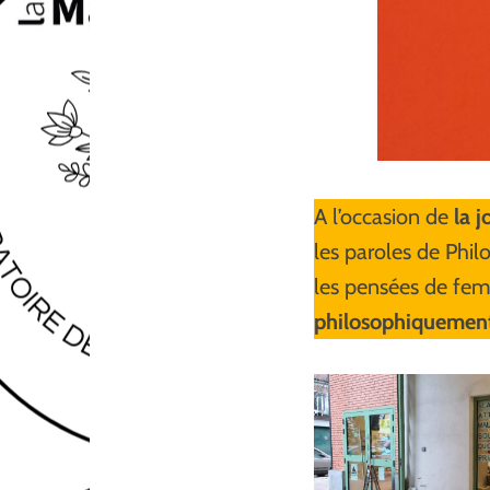
A l’occasion de
la 
les paroles de Phil
les pensées de femm
philosophiquemen