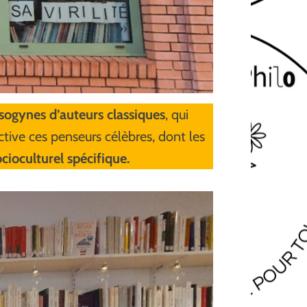
sogynes d’auteurs classiques
, qui
ective ces penseurs célèbres, dont les
cioculturel spécifique.